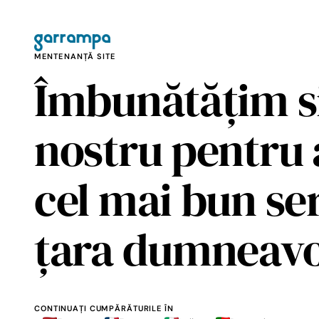
MENTENANȚĂ SITE
Îmbunătățim si
nostru pentru a
cel mai bun ser
țara dumneavo
CONTINUAȚI CUMPĂRĂTURILE ÎN