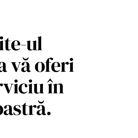
te-ul
 vă oferi
viciu în
astră.